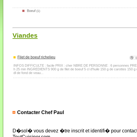
Boeuf
(1)
Viandes
Filet de boeuf richelieu
INFOS DIFFICULTE : facile PRIX : cher NBRE DE PERSONNE : 6 personnes PRE
h 25 min INGREDIENTS 900 g de filet de boeuf 5 cl d'huile 150 g de carottes 150 g 
dl de fond de veau...
Contacter Chef Paul
D�sol� vous devez �tre inscrit et identifi� pour conta
ToutCuisiner.com.