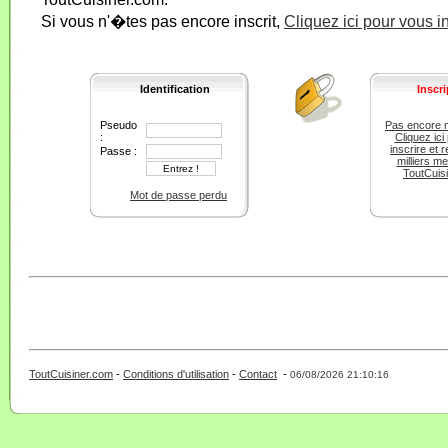
Si vous n'�tes pas encore inscrit,
Cliquez ici pour vous i
Identification
Inscri
Pseudo
Pas encore 
:
Cliquez ici
inscrire et r
Passe :
milliers m
ToutCuis
Mot de passe perdu
ToutCuisiner.com
-
Conditions d'utilisation
-
Contact
-
- 0 - 11 -
06/08/2026 21:10:16