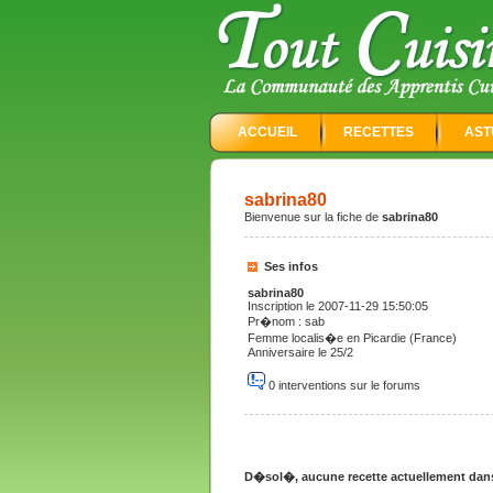
ACCUEIL
RECETTES
AST
sabrina80
Bienvenue sur la fiche de
sabrina80
Ses infos
sabrina80
Inscription le 2007-11-29 15:50:05
Pr�nom : sab
Femme localis�e en Picardie (France)
Anniversaire le 25/2
0 interventions sur le forums
D�sol�, aucune recette actuellement dans 