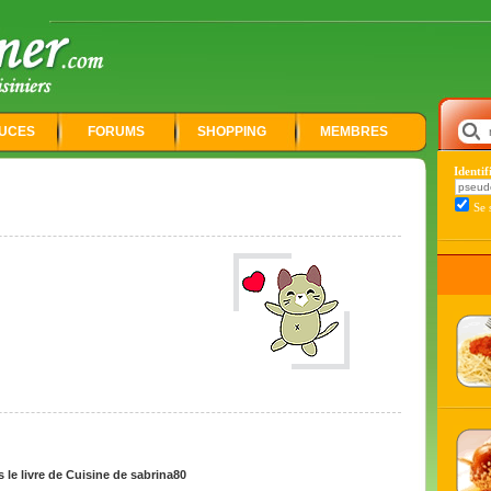
UCES
FORUMS
SHOPPING
MEMBRES
Identi
Se 
le livre de Cuisine de sabrina80