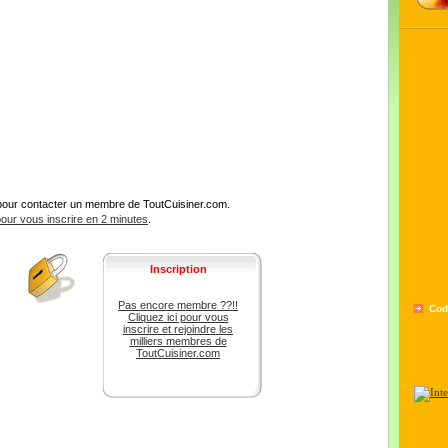
pour contacter un membre de ToutCuisiner.com.
 pour vous inscrire en 2 minutes
.
Inscription
Pas encore membre ??!!
Cod
Cliquez ici pour vous
inscrire et rejoindre les
milliers membres de
ToutCuisiner.com