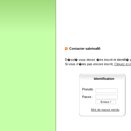
Contacter sabrina80
D�sol� vous devez �tre inscrit et identifi� 
Si vous n'�tes pas encore inscrit,
Cliquez ici
Identification
Pseudo
:
Passe :
Mot de passe perdu