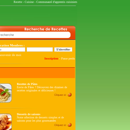
Recette
-
Cuisine
-
Communauté d'apprentis cuisiniers
fication Membres :
souvenir de moi
-
Inscription
Passe perdu
Recettes de Pâtes
Envie de Pâtes ? Découvrez des dizaines de
recettes originales et délicieuses !
Desserts de saisons
Notre sélection de desserts simples et de
saisons pour les plus gourmandes