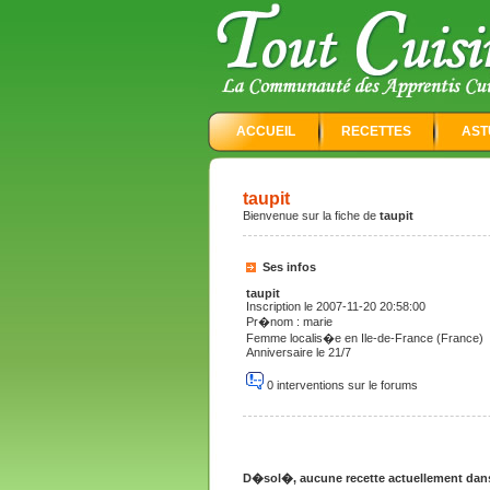
ACCUEIL
RECETTES
AST
taupit
Bienvenue sur la fiche de
taupit
Ses infos
taupit
Inscription le 2007-11-20 20:58:00
Pr�nom : marie
Femme localis�e en Ile-de-France (France)
Anniversaire le 21/7
0 interventions sur le forums
D�sol�, aucune recette actuellement dans l