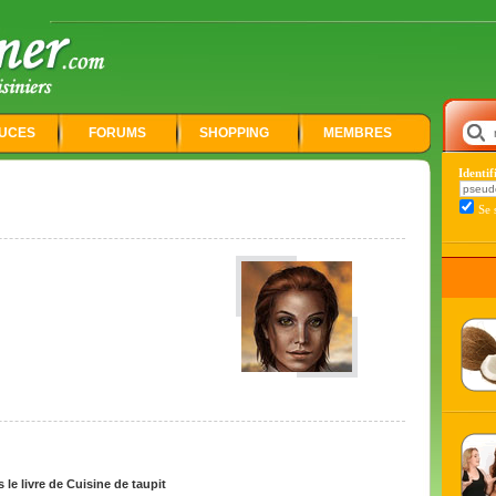
UCES
FORUMS
SHOPPING
MEMBRES
Identi
Se 
e livre de Cuisine de taupit