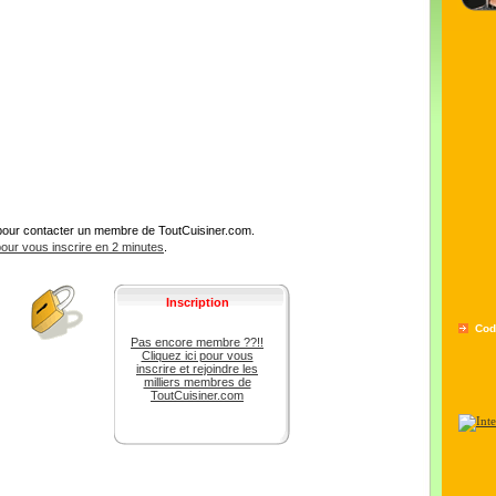
pour contacter un membre de ToutCuisiner.com.
 pour vous inscrire en 2 minutes
.
Inscription
Cod
Pas encore membre ??!!
Cliquez ici pour vous
inscrire et rejoindre les
milliers membres de
ToutCuisiner.com