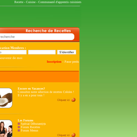
Recette
-
Cuisine
-
Communauté d'apprentis cuisiniers
fication Membres :
souvenir de moi
-
Inscription
Passe perdu
Encore en Vacances?
Consultez notre sélection de recettes Créoles !
Il y a en a pour tous !
Les Forums
Spécial Débutant(e)s
Forum Recettes
Forum Menus