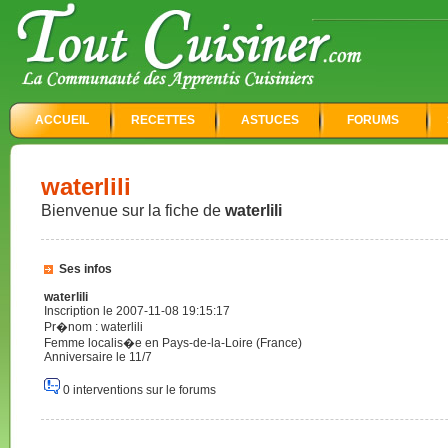
ACCUEIL
RECETTES
ASTUCES
FORUMS
waterlili
Bienvenue sur la fiche de
waterlili
Ses infos
waterlili
Inscription le 2007-11-08 19:15:17
Pr�nom : waterlili
Femme localis�e en Pays-de-la-Loire (France)
Anniversaire le 11/7
0 interventions sur le forums