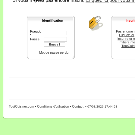
Si vous n'�tes pas encore inscrit,
Cliquez ici pour vous i
Identification
Inscri
Pseudo
Pas encore 
:
Cliquez ici
inscrire et r
Passe :
milliers m
ToutCuis
Mot de passe perdu
ToutCuisiner.com
-
Conditions d'utilisation
-
Contact
-
- 0 - 11 -
07/08/2026 17:44:58