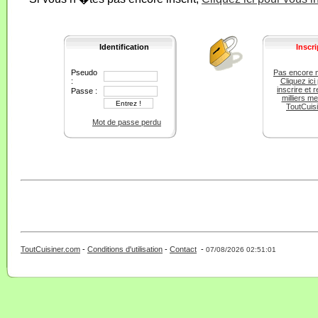
Identification
Inscri
Pseudo
Pas encore 
:
Cliquez ici
inscrire et r
Passe :
milliers m
ToutCuis
Mot de passe perdu
ToutCuisiner.com
-
Conditions d'utilisation
-
Contact
-
- 0 - 11 -
07/08/2026 02:51:01