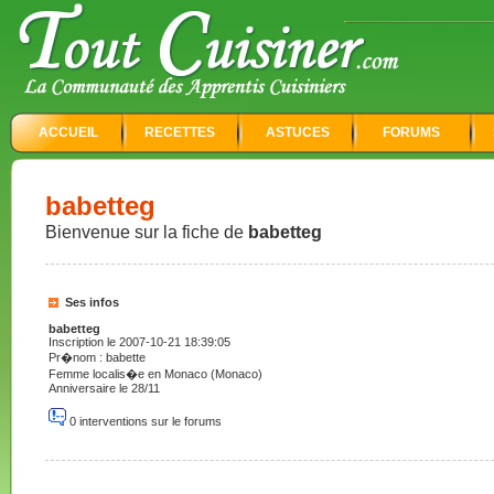
ACCUEIL
RECETTES
ASTUCES
FORUMS
babetteg
Bienvenue sur la fiche de
babetteg
Ses infos
babetteg
Inscription le 2007-10-21 18:39:05
Pr�nom : babette
Femme localis�e en Monaco (Monaco)
Anniversaire le 28/11
0 interventions sur le forums