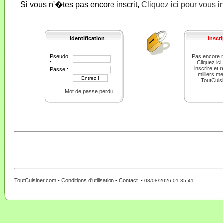
Si vous n'�tes pas encore inscrit,
Cliquez ici pour vous i
Identification
Inscri
Pseudo
Pas encore 
:
Cliquez ici
inscrire et r
Passe :
milliers m
ToutCuis
Mot de passe perdu
ToutCuisiner.com
-
Conditions d'utilisation
-
Contact
-
- 0 - 11 -
08/08/2026 01:35:41