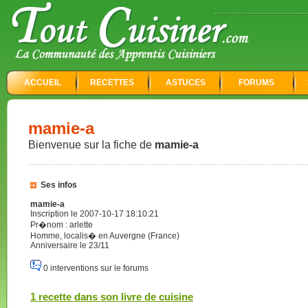
ACCUEIL
RECETTES
ASTUCES
FORUMS
mamie-a
Bienvenue sur la fiche de
mamie-a
Ses infos
mamie-a
Inscription le 2007-10-17 18:10:21
Pr�nom : arlette
Homme, localis� en Auvergne (France)
Anniversaire le 23/11
0 interventions sur le forums
1 recette dans son livre de cuisine