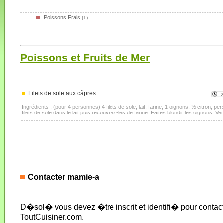
Poissons Frais
(1)
Poissons et Fruits de Mer
Filets de sole aux câpres
Ingrédients : (pour 4 personnes) 4 filets de sole, lait, farine, 1 oignons, ½ citron, pe
filets de sole dans le lait puis recouvrez-les de farine. Faites blondir les oignons. Ver
Contacter mamie-a
D�sol� vous devez �tre inscrit et identifi� pour conta
ToutCuisiner.com.