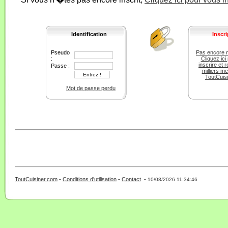
Identification
Inscri
Pseudo
Pas encore 
:
Cliquez ici
inscrire et r
Passe :
milliers m
ToutCuis
Mot de passe perdu
ToutCuisiner.com
-
Conditions d'utilisation
-
Contact
-
- 0 - 11 -
10/08/2026 11:34:46