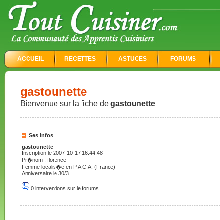
ACCUEIL
RECETTES
ASTUCES
FORUMS
gastounette
Bienvenue sur la fiche de
gastounette
Ses infos
gastounette
Inscription le 2007-10-17 16:44:48
Pr�nom : florence
Femme localis�e en P.A.C.A. (France)
Anniversaire le 30/3
0 interventions sur le forums