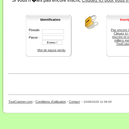
Si vous n'�tes pas encore inscrit,
Cliquez ici pour vous i
Identification
Inscri
Pseudo
Pas encore 
:
Cliquez ici
inscrire et r
Passe :
milliers m
ToutCuis
Mot de passe perdu
ToutCuisiner.com
-
Conditions d'utilisation
-
Contact
-
- 0 - 11 -
10/08/2026 11:08:00