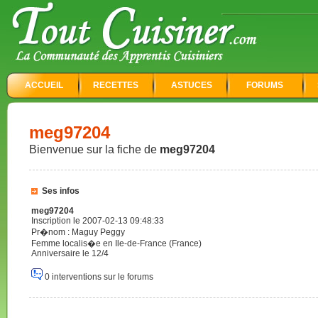
ACCUEIL
RECETTES
ASTUCES
FORUMS
meg97204
Bienvenue sur la fiche de
meg97204
Ses infos
meg97204
Inscription le 2007-02-13 09:48:33
Pr�nom : Maguy Peggy
Femme localis�e en Ile-de-France (France)
Anniversaire le 12/4
0 interventions sur le forums