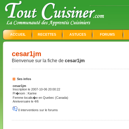
ACCUEIL
RECETTES
ASTUCES
FORUMS
cesar1jm
Bienvenue sur la fiche de
cesar1jm
Ses infos
cesar1jm
Inscription le 2007-10-06 20:00:22
Pr�nom : Karine
Femme localis�e en Quebec (Canada)
Anniversaire le 4/6
0 interventions sur le forums