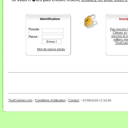
Identification
Inscri
Pseudo
Pas encore 
:
Cliquez ici
inscrire et r
Passe :
milliers m
ToutCuis
Mot de passe perdu
ToutCuisiner.com
-
Conditions d'utilisation
-
Contact
-
- 0 - 11 -
07/08/2026 17:24:06