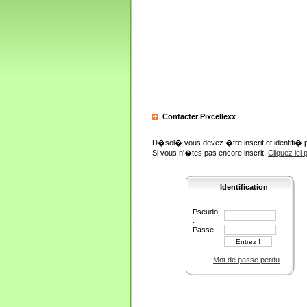
Contacter Pixcellexx
D�sol� vous devez �tre inscrit et identifi� 
Si vous n'�tes pas encore inscrit,
Cliquez ici
Identification
Pseudo
:
Passe :
Mot de passe perdu