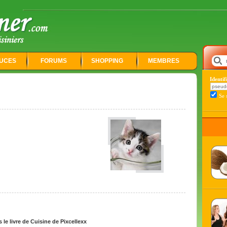
UCES
FORUMS
SHOPPING
MEMBRES
Identi
Se 
e livre de Cuisine de Pixcellexx