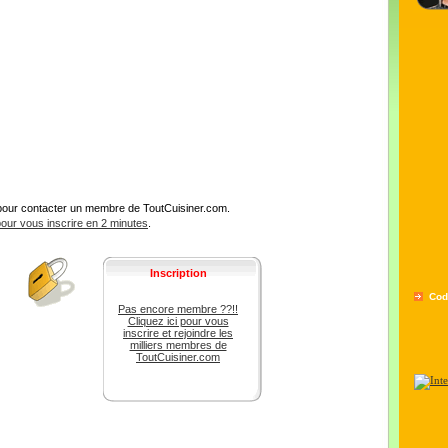
pour contacter un membre de ToutCuisiner.com.
 pour vous inscrire en 2 minutes
.
Inscription
Cod
Pas encore membre ??!!
Cliquez ici pour vous
inscrire et rejoindre les
milliers membres de
ToutCuisiner.com