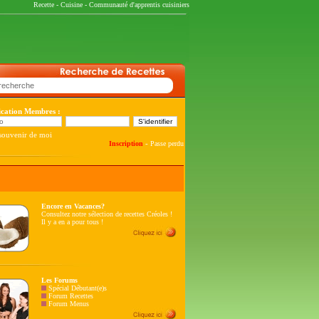
Recette
-
Cuisine
-
Communauté d'apprentis cuisiniers
fication Membres :
souvenir de moi
-
Inscription
Passe perdu
Encore en Vacances?
Consultez notre sélection de recettes Créoles !
Il y a en a pour tous !
Les Forums
Spécial Débutant(e)s
Forum Recettes
Forum Menus