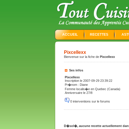
ACCUEIL
RECETTES
AST
Pixcellexx
Bienvenue sur la fiche de
Pixcellexx
Ses infos
Pixcellexx
Inscription le 2007-09-29 23:39:22
Pr�nom : Diane
Femme localis�e en Quebec (Canada)
Anniversaire le 27/8
0 interventions sur le forums
D�sol�, aucune recette actuellement dans l