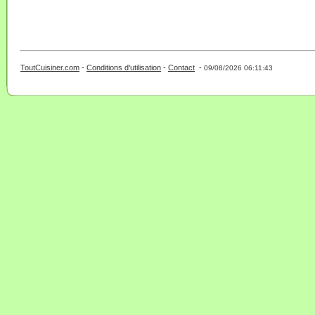
ToutCuisiner.com
-
Conditions d'utilisation
-
Contact
-
- 0 - 11 -
09/08/2026 06:11:43