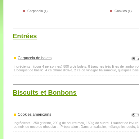
Carpaccio
Cookies
(1)
(1)
Entrées
Carpaccio de bolets
Ingrédients : (pour 4 personnes) 800 g de bolets, 8 tranches très fines de jambon 
1 bouquet de basilic, 4 cs d'huile d'olive, 2 cs de vinaigre balsamique, quelques baies
Biscuits et Bonbons
Cookies américains
Ingrédients : 250 g farine, 200 g de beurre mou, 150 g de sucre, 1 sachet de levure, 1
ou noix de coco ou chocolat ... Préparation : Dans un saladier, mélange les oeufs, la fa