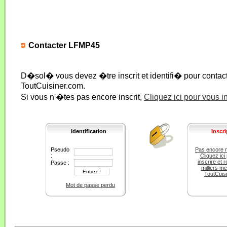
Contacter LFMP45
D�sol� vous devez �tre inscrit et identifi� pour conta
ToutCuisiner.com.
Si vous n'�tes pas encore inscrit,
Cliquez ici pour vous i
Identification
Inscri
Pseudo
Pas encore 
:
Cliquez ici
inscrire et r
Passe :
milliers m
ToutCuis
Mot de passe perdu