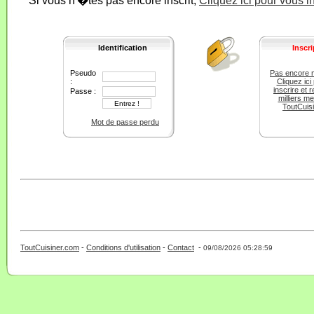
Si vous n'�tes pas encore inscrit,
Cliquez ici pour vous i
Identification
Inscri
Pseudo
Pas encore 
:
Cliquez ici
inscrire et r
Passe :
milliers m
ToutCuis
Mot de passe perdu
ToutCuisiner.com
-
Conditions d'utilisation
-
Contact
-
- 0 - 11 -
09/08/2026 05:28:59