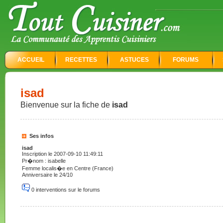
ACCUEIL
RECETTES
ASTUCES
FORUMS
isad
Bienvenue sur la fiche de
isad
Ses infos
isad
Inscription le 2007-09-10 11:49:11
Pr�nom : isabelle
Femme localis�e en Centre (France)
Anniversaire le 24/10
0 interventions sur le forums