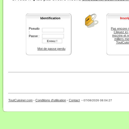
Identification
Inscri
Pseudo
Pas encore 
:
Cliquez ici
inscrire et r
Passe :
milliers m
ToutCuis
Mot de passe perdu
ToutCuisiner.com
-
Conditions d'utilisation
-
Contact
-
- 0 - 11 -
07/08/2026 08:04:27