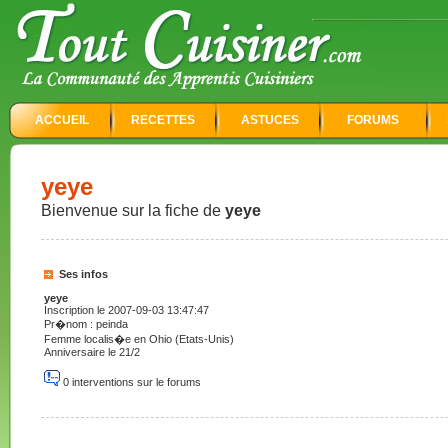
ACCUEIL
RECETTES
ASTUCES
FORUMS
yeye
Bienvenue sur la fiche de
yeye
Ses infos
yeye
Inscription le 2007-09-03 13:47:47
Pr�nom : peinda
Femme localis�e en Ohio (Etats-Unis)
Anniversaire le 21/2
0 interventions sur le forums