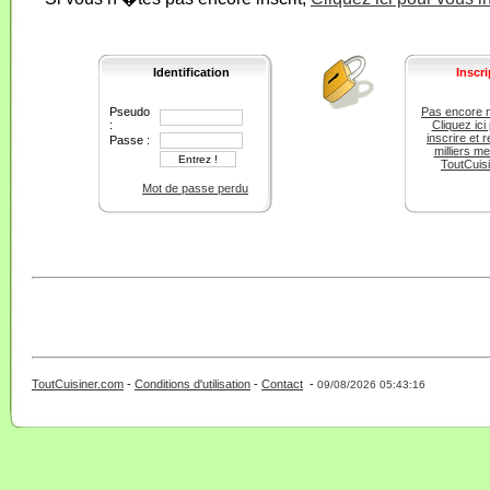
Identification
Inscri
Pseudo
Pas encore 
:
Cliquez ici
inscrire et r
Passe :
milliers m
ToutCuis
Mot de passe perdu
ToutCuisiner.com
-
Conditions d'utilisation
-
Contact
-
- 0 - 11 -
09/08/2026 05:43:16