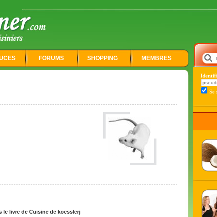
UCES
FORUMS
SHOPPING
MEMBRES
Identi
Se 
e livre de Cuisine de koesslerj