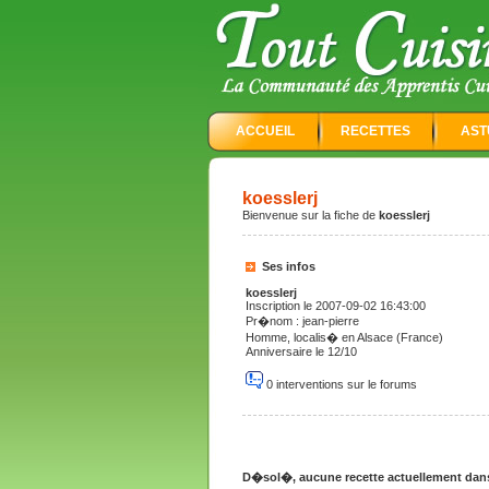
ACCUEIL
RECETTES
AST
koesslerj
Bienvenue sur la fiche de
koesslerj
Ses infos
koesslerj
Inscription le 2007-09-02 16:43:00
Pr�nom : jean-pierre
Homme, localis� en Alsace (France)
Anniversaire le 12/10
0 interventions sur le forums
D�sol�, aucune recette actuellement dans l