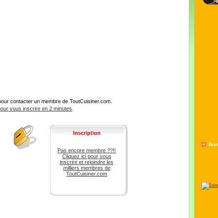
pour contacter un membre de ToutCuisiner.com.
 pour vous inscrire en 2 minutes
.
Inscription
Bon
Pas encore membre ??!!
Cliquez ici pour vous
inscrire et rejoindre les
milliers membres de
ToutCuisiner.com