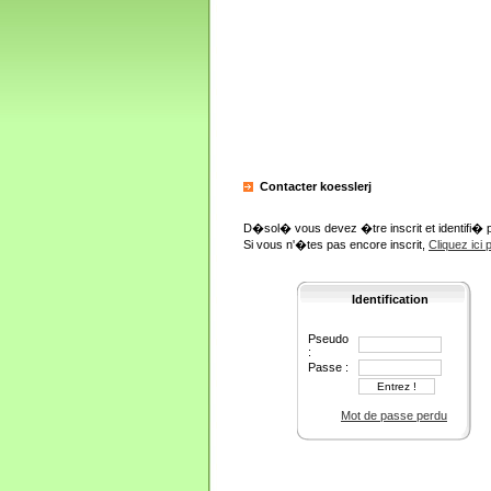
Contacter koesslerj
D�sol� vous devez �tre inscrit et identifi� 
Si vous n'�tes pas encore inscrit,
Cliquez ici
Identification
Pseudo
:
Passe :
Mot de passe perdu