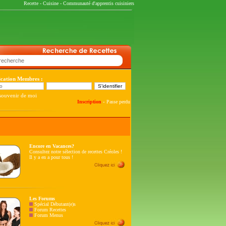
Recette
-
Cuisine
-
Communauté d'apprentis cuisiniers
fication Membres :
souvenir de moi
-
Inscription
Passe perdu
Encore en Vacances?
Consultez notre sélection de recettes Créoles !
Il y a en a pour tous !
Les Forums
Spécial Débutant(e)s
Forum Recettes
Forum Menus