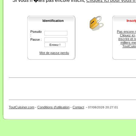
Si vous n'�tes pas encore inscrit,
Cliquez ici pour vous i
Identification
Inscri
Pseudo
Pas encore 
:
Cliquez ici
inscrire et r
Passe :
milliers m
ToutCuis
Mot de passe perdu
ToutCuisiner.com
-
Conditions d'utilisation
-
Contact
-
- 0 - 11 -
07/08/2026 20:27:01