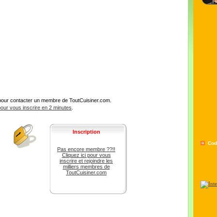
pour contacter un membre de ToutCuisiner.com.
 pour vous inscrire en 2 minutes
.
Inscription
Cod
Pas encore membre ??!!
Cliquez ici pour vous
inscrire et rejoindre les
milliers membres de
ToutCuisiner.com