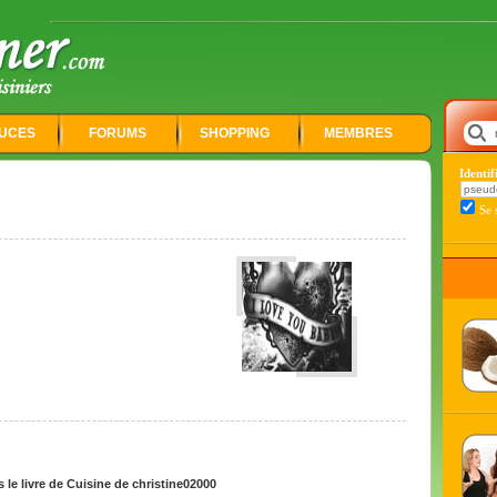
UCES
FORUMS
SHOPPING
MEMBRES
Identi
Se 
le livre de Cuisine de christine02000