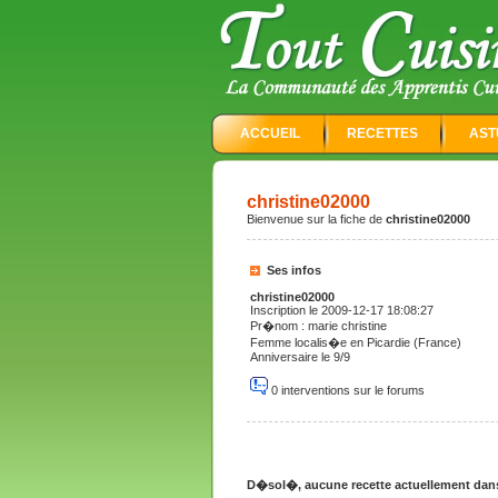
ACCUEIL
RECETTES
AST
christine02000
Bienvenue sur la fiche de
christine02000
Ses infos
christine02000
Inscription le 2009-12-17 18:08:27
Pr�nom : marie christine
Femme localis�e en Picardie (France)
Anniversaire le 9/9
0 interventions sur le forums
D�sol�, aucune recette actuellement dans 