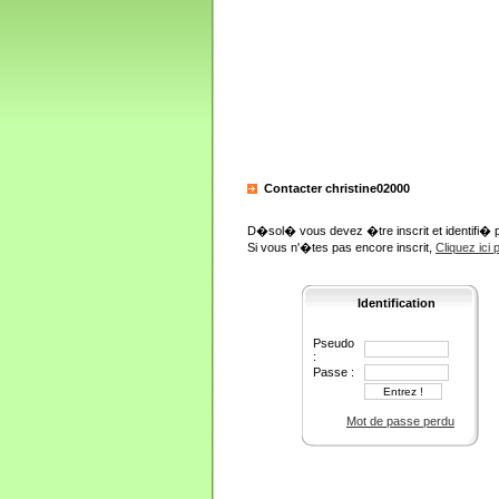
Contacter christine02000
D�sol� vous devez �tre inscrit et identifi� 
Si vous n'�tes pas encore inscrit,
Cliquez ici
Identification
Pseudo
:
Passe :
Mot de passe perdu