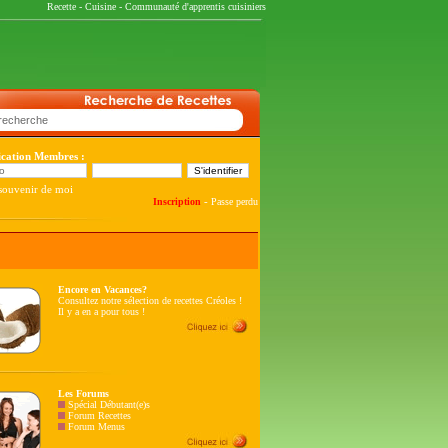
Recette
-
Cuisine
-
Communauté d'apprentis cuisiniers
fication Membres :
souvenir de moi
-
Inscription
Passe perdu
Encore en Vacances?
Consultez notre sélection de recettes Créoles !
Il y a en a pour tous !
Les Forums
Spécial Débutant(e)s
Forum Recettes
Forum Menus