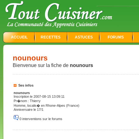
ACCUEIL
RECETTES
ASTUCES
FORUMS
nounours
Bienvenue sur la fiche de
nounours
Ses infos
nounours
Inscription le 2007-08-15 13:09:11
Pr�nom : Thierry
Homme, localis� en Rhone-Alpes (France)
Anniversaire le 17/1
0 interventions sur le forums