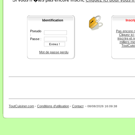
Identification
Inscri
Pseudo
Pas encore 
:
Cliquez ici
inscrire et r
Passe :
milliers m
ToutCuis
Mot de passe perdu
ToutCuisiner.com
-
Conditions d'utilisation
-
Contact
-
- 0 - 11 -
08/08/2026 16:09:38