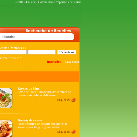
Recette
-
Cuisine
-
Communauté d'apprentis cuisiniers
fication Membres :
souvenir de moi
-
Inscription
Passe perdu
Recettes de Pâtes
Envie de Pâtes ? Découvrez des dizaines de
recettes originales et délicieuses !
Desserts de saisons
Notre sélection de desserts simples et de
saisons pour les plus gourmandes