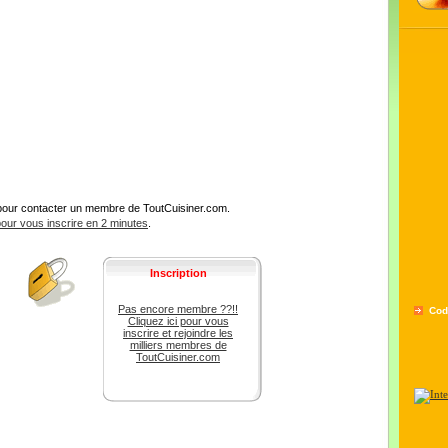
pour contacter un membre de ToutCuisiner.com.
 pour vous inscrire en 2 minutes
.
Inscription
Pas encore membre ??!!
Cod
Cliquez ici pour vous
inscrire et rejoindre les
milliers membres de
ToutCuisiner.com