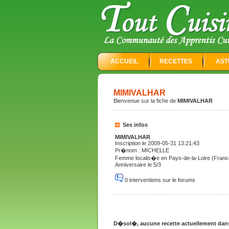
ACCUEIL
RECETTES
AST
MIMIVALHAR
Bienvenue sur la fiche de
MIMIVALHAR
Ses infos
MIMIVALHAR
Inscription le 2009-05-31 13:21:43
Pr�nom : MICHELLE
Femme localis�e en Pays-de-la-Loire (Franc
Anniversaire le 5/3
0 interventions sur le forums
D�sol�, aucune recette actuellement dans