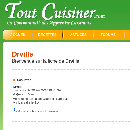
ACCUEIL
RECETTES
ASTUCES
FORUMS
Drville
Bienvenue sur la fiche de
Drville
Ses infos
Drville
Inscription le 2009-02-22 19:23:39
Pr�nom : Marc
Homme, localis� en Quebec (Canada)
Anniversaire le 21/4
0 interventions sur le forums