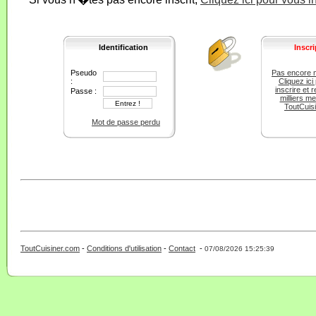
Identification
Inscri
Pseudo
Pas encore 
:
Cliquez ici
inscrire et r
Passe :
milliers m
ToutCuis
Mot de passe perdu
ToutCuisiner.com
-
Conditions d'utilisation
-
Contact
-
- 0 - 11 -
07/08/2026 15:25:39