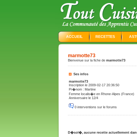
ACCUEIL
RECETTES
AST
marmotte73
Bienvenue sur la fiche de
marmotte73
Ses infos
marmotte73
Inscription le 2009-02-17 20:36:50
Pr�nom : Martine
Femme localis�e en Rhone-Alpes (France)
Anniversaire le 12/4
0 interventions sur le forums
D�sol�, aucune recette actuellement dans