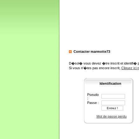
Contacter marmotte73
D�sol� vous devez �tre inscrit et identifi� 
Si vous n'�tes pas encore inscrit,
Cliquez ici
Identification
Pseudo
:
Passe :
Mot de passe perdu