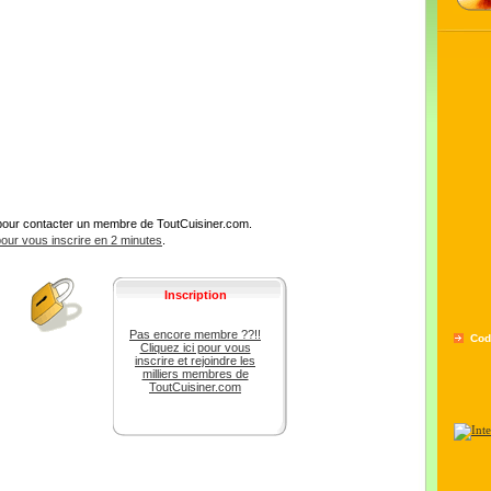
pour contacter un membre de ToutCuisiner.com.
 pour vous inscrire en 2 minutes
.
Inscription
Pas encore membre ??!!
Cod
Cliquez ici pour vous
inscrire et rejoindre les
milliers membres de
ToutCuisiner.com