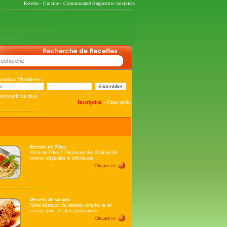
Recette
-
Cuisine
-
Communauté d'apprentis cuisiniers
fication Membres :
souvenir de moi
-
Inscription
Passe perdu
Recettes de Pâtes
Envie de Pâtes ? Découvrez des dizaines de
recettes originales et délicieuses !
Desserts de saisons
Notre sélection de desserts simples et de
saisons pour les plus gourmandes