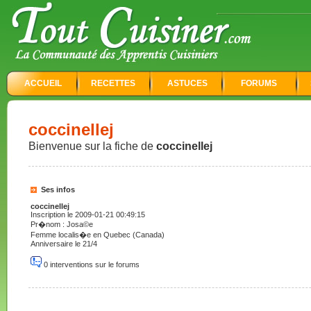
ACCUEIL
RECETTES
ASTUCES
FORUMS
coccinellej
Bienvenue sur la fiche de
coccinellej
Ses infos
coccinellej
Inscription le 2009-01-21 00:49:15
Pr�nom : Josa©e
Femme localis�e en Quebec (Canada)
Anniversaire le 21/4
0 interventions sur le forums