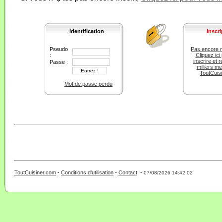
Identification
Inscri
Pseudo
Pas encore 
:
Cliquez ici
inscrire et r
Passe :
milliers m
ToutCuis
Mot de passe perdu
ToutCuisiner.com
-
Conditions d'utilisation
-
Contact
-
- 0 - 11 -
07/08/2026 14:42:02