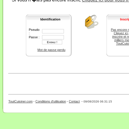
Identification
Inscri
Pseudo
Pas encore 
:
Cliquez ici
inscrire et r
Passe :
milliers m
ToutCuis
Mot de passe perdu
ToutCuisiner.com
-
Conditions d'utilisation
-
Contact
-
- 0 - 11 -
09/08/2026 06:31:15