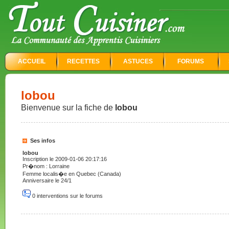
ACCUEIL
RECETTES
ASTUCES
FORUMS
lobou
Bienvenue sur la fiche de
lobou
Ses infos
lobou
Inscription le 2009-01-06 20:17:16
Pr�nom : Lorraine
Femme localis�e en Quebec (Canada)
Anniversaire le 24/1
0 interventions sur le forums