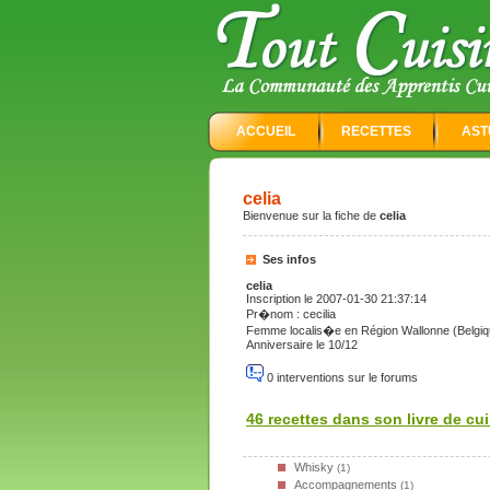
ACCUEIL
RECETTES
AST
celia
Bienvenue sur la fiche de
celia
Ses infos
celia
Inscription le 2007-01-30 21:37:14
Pr�nom : cecilia
Femme localis�e en Région Wallonne (Belgiq
Anniversaire le 10/12
0 interventions sur le forums
46 recettes dans son livre de cu
Whisky
(1)
Accompagnements
(1)