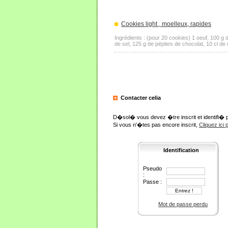
Cookies light , moelleux, rapides
Ingrédients : (pour 20 cookies) 1 oeuf, 100 g
de sel, 125 g de pépites de chocolat, 10 cl de
Contacter celia
D�sol� vous devez �tre inscrit et identifi� 
Si vous n'�tes pas encore inscrit,
Cliquez ici
Identification
Pseudo
:
Passe :
Mot de passe perdu