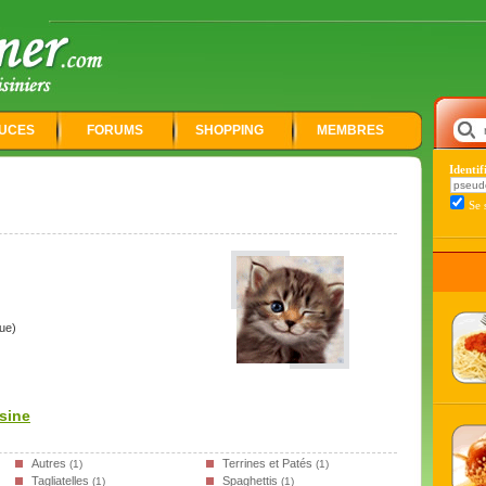
UCES
FORUMS
SHOPPING
MEMBRES
Identi
Se 
ue)
isine
Autres
Terrines et Patés
(1)
(1)
Tagliatelles
Spaghettis
(1)
(1)