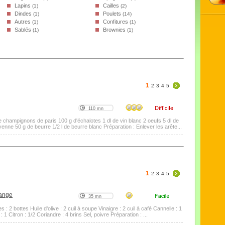
Lapins
Cailles
(1)
(2)
Dindes
Poulets
(1)
(14)
Autres
Confitures
(1)
(1)
Sablés
Brownies
(1)
(1)
1
2
3
4
5
110 mn
e champignons de paris 100 g d'échalotes 1 dl de vin blanc 2 oeufs 5 dl de
yenne 50 g de beurre 1/2 l de beurre blanc Préparation : Enlever les arête...
1
2
3
4
5
range
35 mn
: 2 bottes Huile d'olive : 2 cuil à soupe Vinaigre : 2 cuil à café Cannelle : 1
 1 Citron : 1/2 Coriandre : 4 brins Sel, poivre Préparation : ...