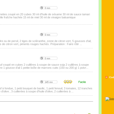
0 mn
chettes coupé en 20 cubes 30 ml d'huile de sésame 30 ml de sauce tamari
elle fraîche hachée 15 ml de miel 30 ml de vinaigre balsamique
0 mn
re ou de persil, 2 tiges de scléranthe, zeste de citron vert, 5 gousses d'ail,
de citron vert, piments rouges hachés. Préparation : Faire rôtir ...
0 mn
uf coupé en cubes 2 cuillères à soupe de sauce soja 2 cuillères à soupe
re 1 gousse d'ail 1 petite boîte de marrons cuits (150 ou 200 g) 1 poivr...
Cod
145 mn
à fondue, 1 petit bouquet de basilic, 1 petit fenouil, 3 tomates, 12 tranches
'olive , 3 cuillerées à soupe d'huile d'olive, 2 cuillerées à ...