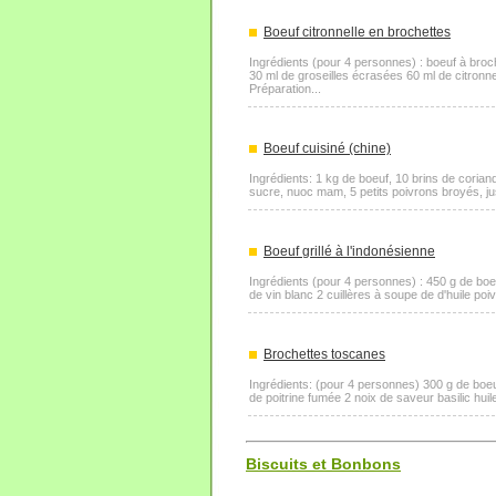
Boeuf citronnelle en brochettes
Ingrédients (pour 4 personnes) : boeuf à bro
30 ml de groseilles écrasées 60 ml de citronn
Préparation...
Boeuf cuisiné (chine)
Ingrédients: 1 kg de boeuf, 10 brins de coriand
sucre, nuoc mam, 5 petits poivrons broyés, jus 
Boeuf grillé à l'indonésienne
Ingrédients (pour 4 personnes) : 450 g de boe
de vin blanc 2 cuillères à soupe de d'huile poiv
Brochettes toscanes
Ingrédients: (pour 4 personnes) 300 g de boeuf 
de poitrine fumée 2 noix de saveur basilic huile d
Biscuits et Bonbons