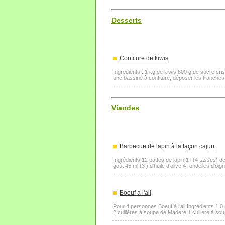
Desserts
Confiture de kiwis
Ingredients : 1 kg de kiwis 800 g de sucre cris
une bassine à confiture, déposer les tranches d
Viandes
Barbecue de lapin à la façon cajun
Ingrédients 12 pattes de lapin 1 l (4 tasses) d
goût 45 ml (3 ) d'huile d'olive 4 rondelles d'oi
Boeuf à l'ail
Pour 4 personnes Boeuf à l'ail Ingrédients 1 0
2 cuillères à soupe de Madère 1 cuillère à soupe