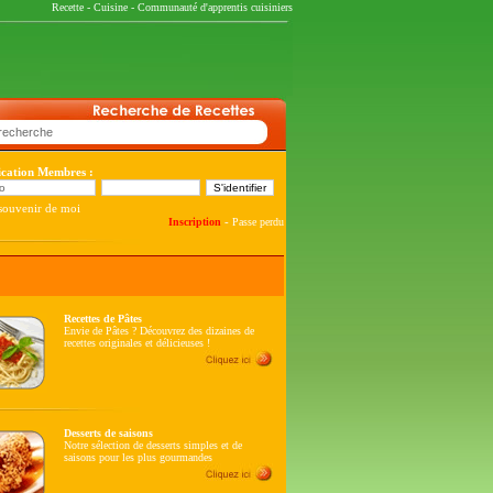
Recette
-
Cuisine
-
Communauté d'apprentis cuisiniers
fication Membres :
souvenir de moi
-
Inscription
Passe perdu
Recettes de Pâtes
Envie de Pâtes ? Découvrez des dizaines de
recettes originales et délicieuses !
Desserts de saisons
Notre sélection de desserts simples et de
saisons pour les plus gourmandes