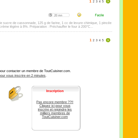
1
2
3
4
5
20 mn
 de sucre de cassonnade, 125 g de farine, 1 cc de levure chimique, 1 pincée
 crème légère à 8%. Préparation : Préchauffer le four à 200°C...
1
2
3
4
5
pour contacter un membre de ToutCuisiner.com.
 pour vous inscrire en 2 minutes
.
Inscription
Pas encore membre ??!!
Cliquez ici pour vous
inscrire et rejoindre les
milliers membres de
ToutCuisiner.com