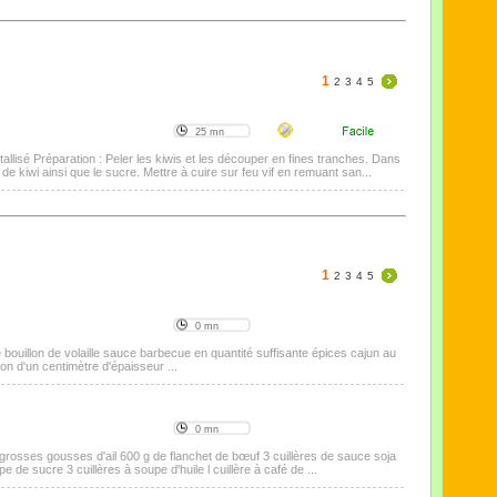
1
2
3
4
5
25 mn
tallisé Préparation : Peler les kiwis et les découper en fines tranches. Dans
e kiwi ainsi que le sucre. Mettre à cuire sur feu vif en remuant san...
1
2
3
4
5
0 mn
e bouillon de volaille sauce barbecue en quantité suffisante épices cajun au
gnon d'un centimètre d'épaisseur ...
0 mn
 grosses gousses d'ail 600 g de flanchet de bœuf 3 cuillères de sauce soja
 de sucre 3 cuillères à soupe d'huile l cuillère à café de ...