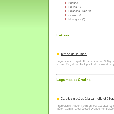
Boeuf
(5)
Poules
(1)
Poissons Frais
(1)
Cookies
(2)
Meringues
(3)
Entrées
Terrine de saumon
Ingrédients : 1 kg de filets de saumon 300 g d
crème 15 g de sel fin 1 pointe de poivre de ca
Légumes et Gratins
Carottes glacées à la cannelle et à l'o
Ingrédients : (pour 4 personnes) Carottes fanes 
bâton Cumin : 1 cuil à café Orange non traitée :