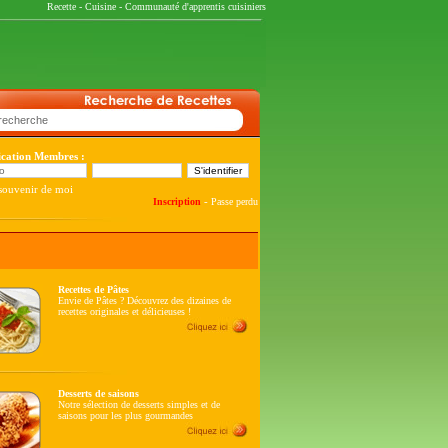
Recette
-
Cuisine
-
Communauté d'apprentis cuisiniers
fication Membres :
souvenir de moi
-
Inscription
Passe perdu
Recettes de Pâtes
Envie de Pâtes ? Découvrez des dizaines de
recettes originales et délicieuses !
Desserts de saisons
Notre sélection de desserts simples et de
saisons pour les plus gourmandes