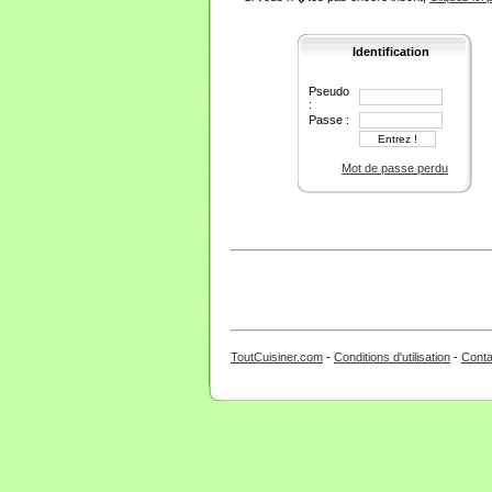
Identification
Pseudo
:
Passe :
Mot de passe perdu
ToutCuisiner.com
-
Conditions d'utilisation
-
Conta