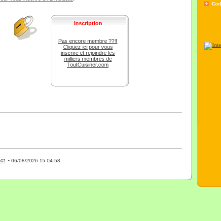
Cod
Inscription
Pas encore membre ??!!
Cliquez ici pour vous
inscrire et rejoindre les
milliers membres de
ToutCuisiner.com
ct
-
- 0 - 11 -
06/08/2026 15:04:58