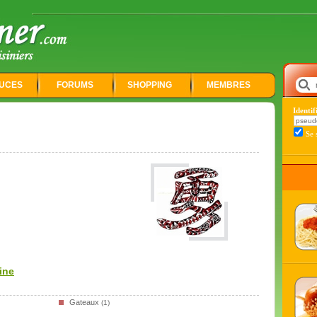
UCES
FORUMS
SHOPPING
MEMBRES
Identi
Se 
ine
Gateaux
(1)