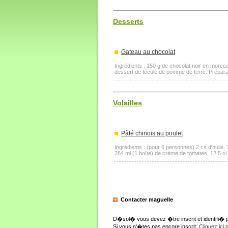
Desserts
Gateau au chocolat
Ingrédients : 150 g de chocolat noir en morce
dessert de fécule de pomme de terre. Préparatio
Volailles
Pâté chinois au poulet
Ingrédients : (pour 6 personnes) 2 cs d'huile,
284 ml (1 boîte) de crème de tomates, 12,5 cl
Contacter maguelle
D�sol� vous devez �tre inscrit et identifi� 
Si vous n'�tes pas encore inscrit,
Cliquez ici