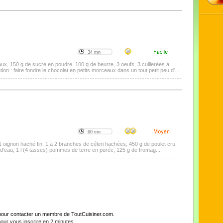
34 mn
aux, 150 g de sucre en poudre, 100 g de beurre, 3 oeufs, 3 cuillerées à
n : faire fondre le chocolat en petits morceaux dans un tout petit peu d'...
60 mn
 1 oignon haché fin, 1 à 2 branches de céleri hachées, 450 g de poulet cru,
 d'eau, 1 l (4 tasses) pommes de terre en purée, 125 g de fromag...
pour contacter un membre de ToutCuisiner.com.
 pour vous inscrire en 2 minutes
.