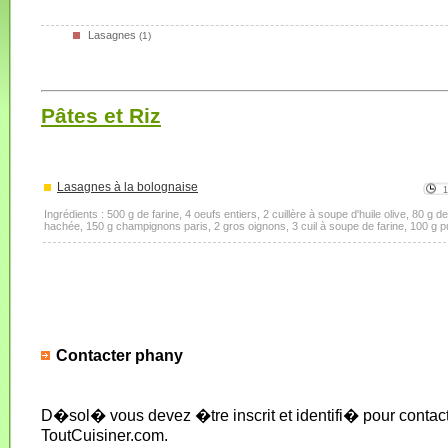
Lasagnes
(1)
Pâtes et Riz
Lasagnes à la bolognaise
Ingrédients : 500 g de farine, 4 oeufs entiers, 2 cuillère à soupe d'huile olive, 80 g 
hachée, 150 g champignons paris, 2 gros oignons, 3 cuil à soupe de farine, 100 g pul
Contacter phany
D�sol� vous devez �tre inscrit et identifi� pour conta
ToutCuisiner.com.