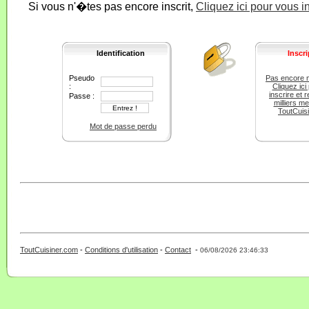
Si vous n'�tes pas encore inscrit,
Cliquez ici pour vous i
Identification
Inscri
Pseudo
Pas encore 
:
Cliquez ici
inscrire et r
Passe :
milliers m
ToutCuis
Mot de passe perdu
ToutCuisiner.com
-
Conditions d'utilisation
-
Contact
-
- 0 - 11 -
06/08/2026 23:46:33