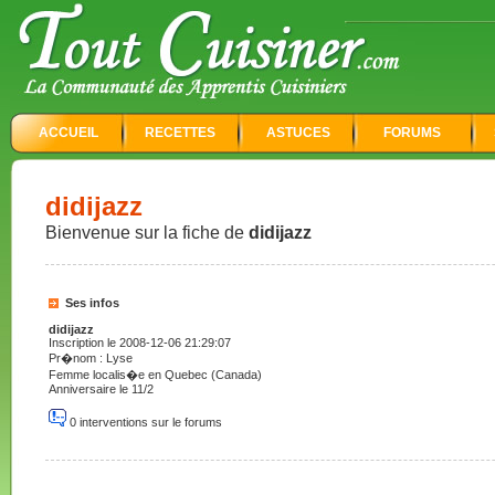
ACCUEIL
RECETTES
ASTUCES
FORUMS
didijazz
Bienvenue sur la fiche de
didijazz
Ses infos
didijazz
Inscription le 2008-12-06 21:29:07
Pr�nom : Lyse
Femme localis�e en Quebec (Canada)
Anniversaire le 11/2
0 interventions sur le forums