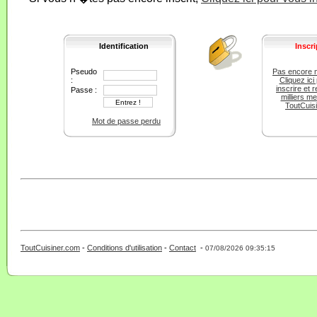
Identification
Inscri
Pseudo
Pas encore 
:
Cliquez ici
inscrire et r
Passe :
milliers m
ToutCuis
Mot de passe perdu
ToutCuisiner.com
-
Conditions d'utilisation
-
Contact
-
- 0 - 11 -
07/08/2026 09:35:15