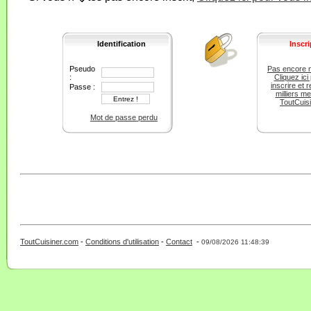
Identification
Inscri
Pseudo
Pas encore 
:
Cliquez ici
inscrire et r
Passe :
milliers m
ToutCuis
Mot de passe perdu
ToutCuisiner.com
-
Conditions d'utilisation
-
Contact
-
- 0 - 11 -
09/08/2026 11:48:39