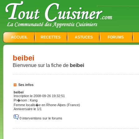
ACCUEIL
RECETTES
ASTUCES
FORUMS
beibei
Bienvenue sur la fiche de
beibei
Ses infos
beibei
Inscription le 2008-09-26 19:32:51
Pr�nom : Kang
Femme localis�e en Rhone-Alpes (France)
Anniversaire le 1/1
0 interventions sur le forums