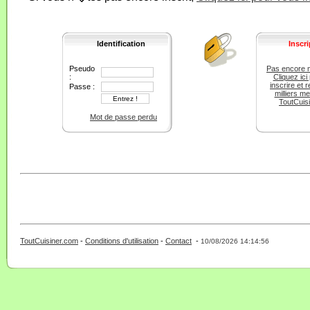
Identification
Inscri
Pseudo
Pas encore 
:
Cliquez ici
inscrire et r
Passe :
milliers m
ToutCuis
Mot de passe perdu
ToutCuisiner.com
-
Conditions d'utilisation
-
Contact
-
- 0 - 11 -
10/08/2026 14:14:56