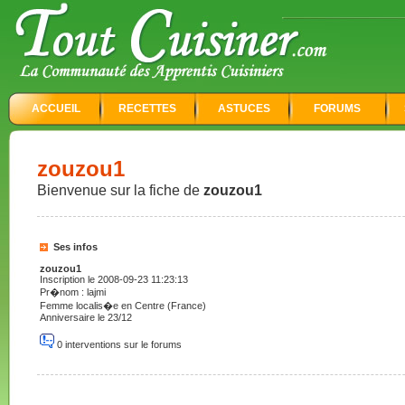
ACCUEIL
RECETTES
ASTUCES
FORUMS
zouzou1
Bienvenue sur la fiche de
zouzou1
Ses infos
zouzou1
Inscription le 2008-09-23 11:23:13
Pr�nom : lajmi
Femme localis�e en Centre (France)
Anniversaire le 23/12
0 interventions sur le forums