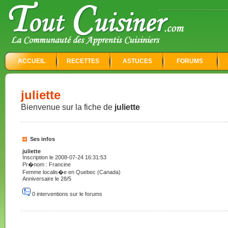
ACCUEIL
RECETTES
ASTUCES
FORUMS
juliette
Bienvenue sur la fiche de
juliette
Ses infos
juliette
Inscription le 2008-07-24 16:31:53
Pr�nom : Francine
Femme localis�e en Quebec (Canada)
Anniversaire le 28/5
0 interventions sur le forums