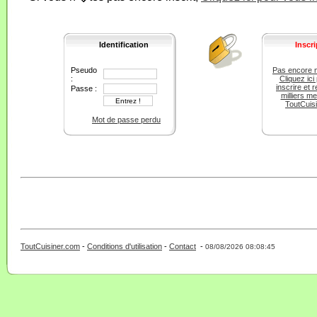
Identification
Inscri
Pseudo
Pas encore 
:
Cliquez ici
inscrire et r
Passe :
milliers m
ToutCuis
Mot de passe perdu
ToutCuisiner.com
-
Conditions d'utilisation
-
Contact
-
- 0 - 11 -
08/08/2026 08:08:45