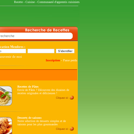
Recette
-
Cuisine
-
Communauté d'apprentis cuisiniers
fication Membres :
souvenir de moi
-
Inscription
Passe perdu
Recettes de Pâtes
Envie de Pâtes ? Découvrez des dizaines de
recettes originales et délicieuses !
Desserts de saisons
Notre sélection de desserts simples et de
saisons pour les plus gourmandes