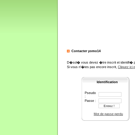
Contacter yomo14
D�sol� vous devez �tre inscrit et identifi� 
Si vous n'�tes pas encore inscrit,
Cliquez ici
Identification
Pseudo
:
Passe :
Mot de passe perdu