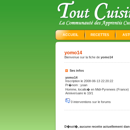
ACCUEIL
RECETTES
AST
yomo14
Bienvenue sur la fiche de
yomo14
Ses infos
yomo14
Inscription le 2008-06-13 22:20:22
Pr�nom : yoan
Homme, localis� en Midi-Pyrenees (France)
Anniversaire le 10/1
0 interventions sur le forums
D�sol�, aucune recette actuellement dans