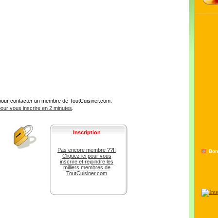
pour contacter un membre de ToutCuisiner.com.
 pour vous inscrire en 2 minutes
.
Inscription
Pas encore membre ??!!
Bon
Cliquez ici pour vous
inscrire et rejoindre les
milliers membres de
ToutCuisiner.com