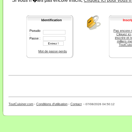
Si vous n'�tes pas encore inscrit,
Cliquez ici pour vous i
Identification
Inscri
Pseudo
Pas encore 
:
Cliquez ici
inscrire et r
Passe :
milliers m
ToutCuis
Mot de passe perdu
ToutCuisiner.com
-
Conditions d'utilisation
-
Contact
-
- 0 - 11 -
07/08/2026 04:50:12