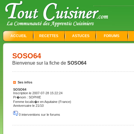
ACCUEIL
RECETTES
ASTUCES
FORUMS
SOSO64
Bienvenue sur la fiche de
SOSO64
Ses infos
SOSO64
Inscription le 2007-07-28 15:22:24
Pr�nom : SOPHIE
Femme localis�e en Aquitaine (France)
Anniversaire le 21/10
0 interventions sur le forums