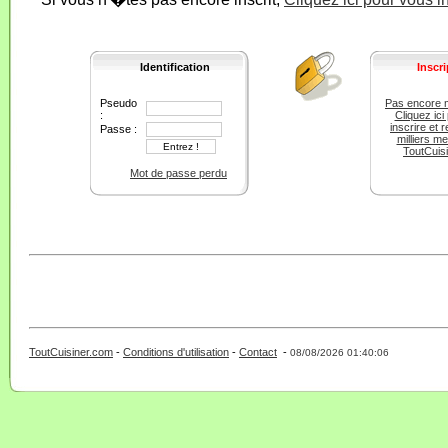
Identification
Inscri
Pseudo
Pas encore 
:
Cliquez ici
inscrire et r
Passe :
milliers m
ToutCuis
Mot de passe perdu
ToutCuisiner.com
-
Conditions d'utilisation
-
Contact
-
- 0 - 11 -
08/08/2026 01:40:06