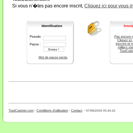
Si vous n'�tes pas encore inscrit,
Cliquez ici pour vous i
Identification
Inscri
Pseudo
Pas encore 
:
Cliquez ici
inscrire et r
Passe :
milliers m
ToutCuis
Mot de passe perdu
ToutCuisiner.com
-
Conditions d'utilisation
-
Contact
-
- 0 - 11 -
07/08/2026 05:44:42