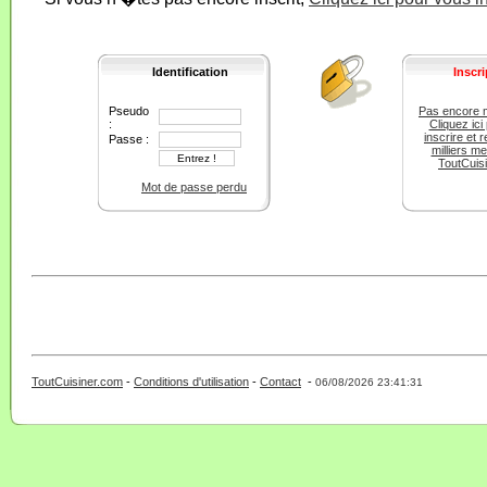
Identification
Inscri
Pseudo
Pas encore 
:
Cliquez ici
inscrire et r
Passe :
milliers m
ToutCuis
Mot de passe perdu
ToutCuisiner.com
-
Conditions d'utilisation
-
Contact
-
- 0 - 11 -
06/08/2026 23:41:31