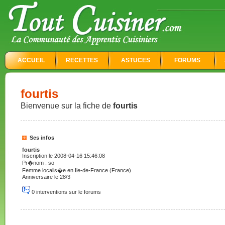
ACCUEIL
RECETTES
ASTUCES
FORUMS
fourtis
Bienvenue sur la fiche de
fourtis
Ses infos
fourtis
Inscription le 2008-04-16 15:46:08
Pr�nom : so
Femme localis�e en Ile-de-France (France)
Anniversaire le 28/3
0 interventions sur le forums