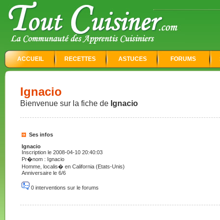
ACCUEIL
RECETTES
ASTUCES
FORUMS
Ignacio
Bienvenue sur la fiche de
Ignacio
Ses infos
Ignacio
Inscription le 2008-04-10 20:40:03
Pr�nom : Ignacio
Homme, localis� en California (Etats-Unis)
Anniversaire le 6/6
0 interventions sur le forums