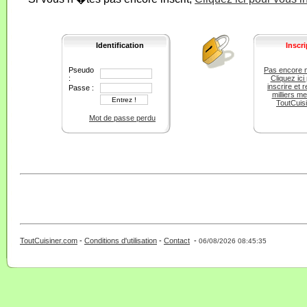
Identification
Inscri
Pseudo
Pas encore 
:
Cliquez ici
inscrire et r
Passe :
milliers m
ToutCuis
Mot de passe perdu
ToutCuisiner.com
-
Conditions d'utilisation
-
Contact
-
- 0 - 11 -
06/08/2026 08:45:35