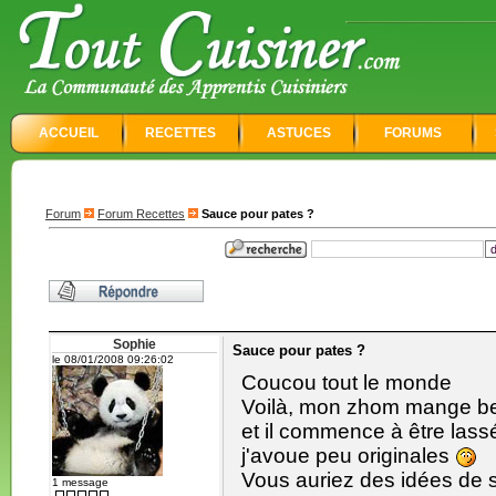
ACCUEIL
RECETTES
ASTUCES
FORUMS
Forum
Forum Recettes
Sauce pour pates ?
Sophie
Sauce pour pates ?
le 08/01/2008 09:26:02
Coucou tout le monde
Voilà, mon zhom mange b
et il commence à être las
j'avoue peu originales
Vous auriez des idées de
1 message