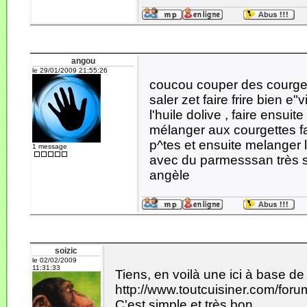
angou
le 29/01/2009 21:55:26
coucou couper des courget
saler zet faire frire bien 
l'huile dolive , faire ensuite 
mélanger aux courgettes fa
p^tes et ensuite melanger le
1 message
avec du parmesssan très s
angèle
soizic
le 02/02/2009
11:31:33
Tiens, en voilà une ici à base de 
http://www.toutcuisiner.com/fo
C'est simple et très bon.