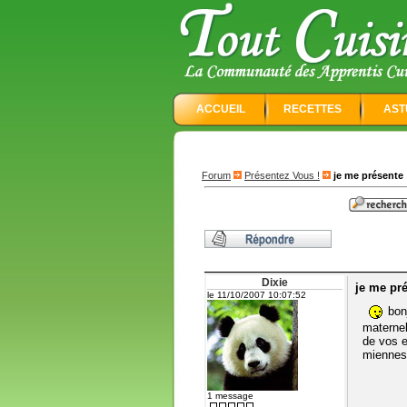
ACCUEIL
RECETTES
AST
Forum
Présentez Vous !
je me présente 
Dixie
je me pré
le 11/10/2007 10:07:52
bonj
maternell
de vos e
miennes,
1 message