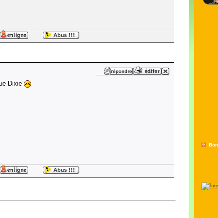
ue Dixie
Bon