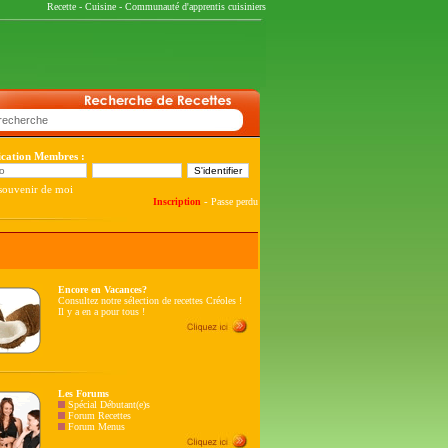
Recette
-
Cuisine
-
Communauté d'apprentis cuisiniers
fication Membres :
souvenir de moi
-
Inscription
Passe perdu
Encore en Vacances?
Consultez notre sélection de recettes Créoles !
Il y a en a pour tous !
Les Forums
Spécial Débutant(e)s
Forum Recettes
Forum Menus