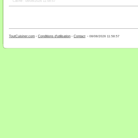
Cache : 08/08/2026 11:58:57
ToutCuisiner.com
-
Conditions d'utilisation
-
Contact
-
- 0 - 11 -
08/08/2026 11:58:57