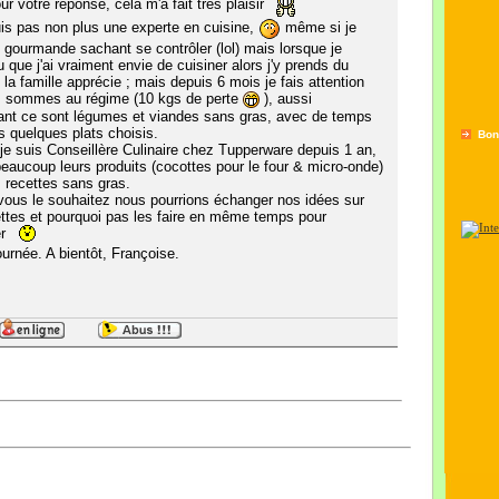
ur votre réponse, cela m'a fait très plaisir
is pas non plus une experte en cuisine,
même si je
 gourmande sachant se contrôler (lol) mais lorsque je
u que j'ai vraiment envie de cuisiner alors j'y prends du
et la famille apprécie ; mais depuis 6 mois je fais attention
s sommes au régime (10 kgs de perte
), aussi
ant ce sont légumes et viandes sans gras, avec de temps
 quelques plats choisis.
Bon
 suis Conseillère Culinaire chez Tupperware depuis 1 an,
e beaucoup leurs produits (cocottes pour le four & micro-onde)
 recettes sans gras.
vous le souhaitez nous pourrions échanger nos idées sur
ttes et pourquoi pas les faire en même temps pour
er
urnée. A bientôt, Françoise.