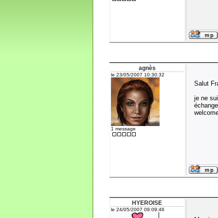
agnès
le 23/05/2007 10:30:32
Salut Fr
je ne su
échange
welcom
1 message
HYEROISE
le 24/05/2007 09:09:46