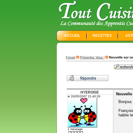
ACCUEIL
RECETTES
AST
Forum
Présentez Vous !
Nouvelle sur ce
HYEROISE
Nouvelle 
le 20/05/2007 21:40:26
Bonjour,
François
habite l
1 message