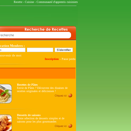
Recette
-
Cuisine
-
Communauté d'apprentis cuisiniers
fication Membres :
souvenir de moi
-
Inscription
Passe perdu
Recettes de Pâtes
Envie de Pâtes ? Découvrez des dizaines de
recettes originales et délicieuses !
Desserts de saisons
Notre sélection de desserts simples et de
saisons pour les plus gourmandes