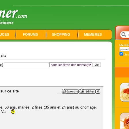
UCES
FORUMS
SHOPPING
MEMBRES
Identi
Se 
 site
sur ce site
e, 58 ans, mariée, 2 filles (35 ans et 24 ans) au chômage,
e Var.