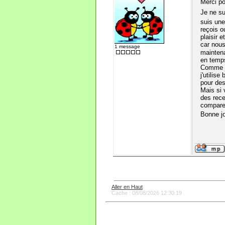
Merci po
Je ne su
suis une
reçois o
plaisir 
car nou
1 message
mainten
en temps
Comme je
j'utilis
pour des
Mais si 
des rece
compar
Bonne jo
Aller en Haut
Cache : 08/08/2026 12:30:19