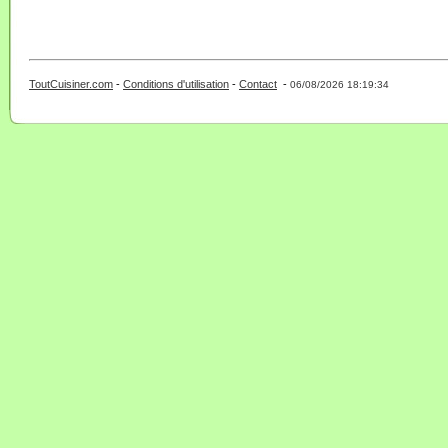
ToutCuisiner.com
-
Conditions d'utilisation
-
Contact
-
- 0 - 11 -
06/08/2026 18:19:34