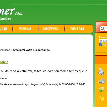
UCES
FORUMS
SHOPPING
MEMBRES
Identi
Se 
éparation
>
Améliorer votre jus de viande
nde :
ou deux os à votre rôti, faites les dorer en même temps que la
isson
jus de viande
a été déposée par un(e) inconnu(e) le 02/03/2006 10:10:48