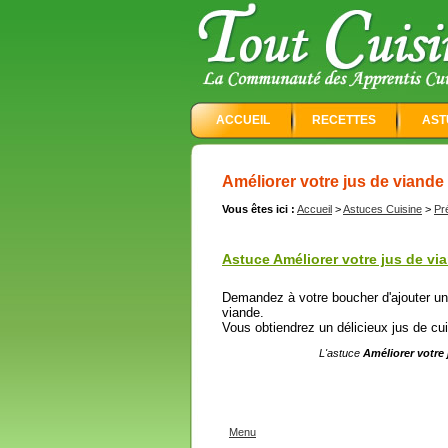
ACCUEIL
RECETTES
AST
Améliorer votre jus de viande
Vous êtes ici :
Accueil
>
Astuces Cuisine
>
Pr
Astuce Améliorer votre jus de via
Demandez à votre boucher d'ajouter un 
viande.
Vous obtiendrez un délicieux jus de cu
L'astuce
Améliorer votre 
Menu