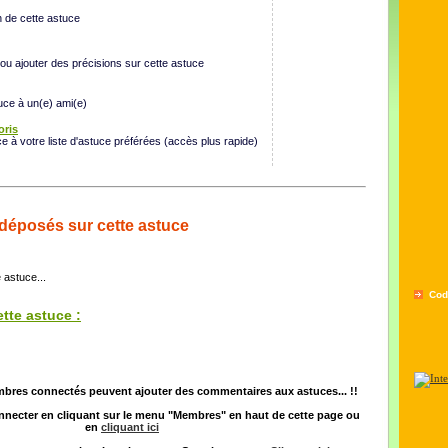
n de cette astuce
 ou ajouter des précisions sur cette astuce
uce à un(e) ami(e)
oris
ce à votre liste d'astuce préférées (accès plus rapide)
déposés sur cette astuce
 astuce...
Cod
tte astuce :
mbres connectés peuvent ajouter des commentaires aux astuces... !!
necter en cliquant sur le menu "Membres" en haut de cette page ou
en
cliquant ici