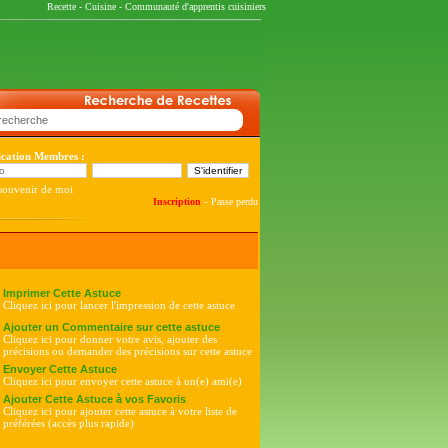
Recette
-
Cuisine
-
Communauté d'apprentis cuisiniers
fication Membres :
souvenir de moi
-
Inscription
Passe perdu
Imprimer Cette Astuce
Cliquez ici pour lancer l'impression de cette astuce
Ajouter un Commentaire sur cette astuce
Cliquez ici pour donner votre avis, ajouter des
précisions ou demander des précisions sur cette astuce
Envoyer Cette Astuce
Cliquez ici pour envoyer cette astuce à un(e) ami(e)
Ajouter Cette Astuce à vos Favoris
Cliquez ici pour ajouter cette astuce à votre liste de
préférées (accès plus rapide)